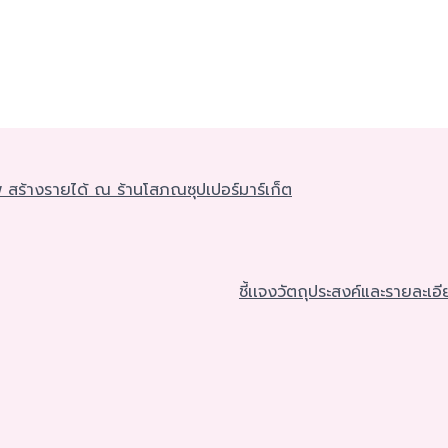
สร้างรายได้ ณ ร้านโสภณซุปเปอร์มาร์เก็ต
ชี้เเจงวัตถุประสงค์และรายละเอี