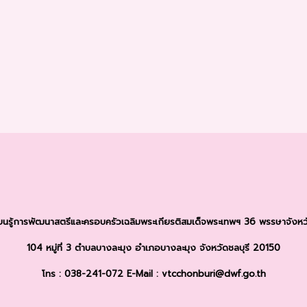
รียนรู้การพัฒนาสตรีและครอบครัว
เฉลิมพระเกียรติสมเด็จพระเทพฯ 36 พรรษา
จังหว
104 หมู่ที่ 3 ตำบลบางละมุง
อำเภอบางละมุง จังหวัดชลบุรี 20150
โทร : 038-241-072
E-Mail : vtcchonburi@dwf.go.th