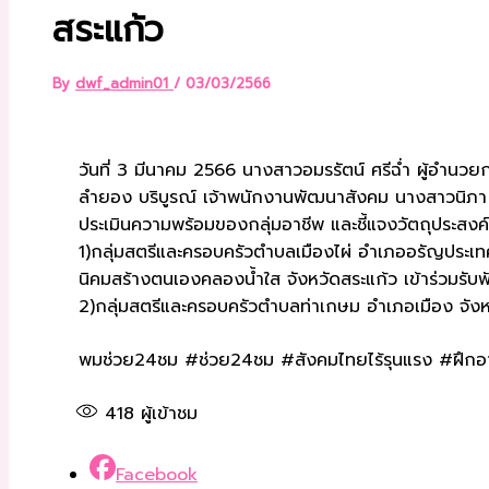
สระแก้ว
By
dwf_admin01
/
03/03/2566
วันที่ 3 มีนาคม 2566 นางสาวอมรรัตน์ ศรีฉ่ำ ผู้อำนว
ลำยอง บริบูรณ์ เจ้าพนักงานพัฒนาสังคม นางสาวนิภา จริย
ประเมินความพร้อมของกลุ่มอาชีพ และชี้แจงวัตถุประสงค์
1)กลุ่มสตรีและครอบครัวตำบลเมืองไผ่ อำเภออรัญประเท
นิคมสร้างตนเองคลองน้ำใส จังหวัดสระแก้ว เข้าร่วมรับฟ
2)กลุ่มสตรีและครอบครัวตำบลท่าเกษม อำเภอเมือง จังห
พมช่วย24ชม #ช่วย24ชม #สังคมไทยไร้รุนแรง #ฝึกอาช
418
ผู้เข้าชม
Facebook