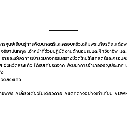
ยการศูนย์เรียนรู้การพัฒนาสตรีและครอบครัวเฉลิมพระเกียรติสมเด็
านันทกุล เจ้าหน้าที่ช่วยปฏิบัติงานด้านอบรมและฝึกวิชาชีพ เเละน
 รายละเอียดการเข้าร่วมกิจกรรมสร้างชีวิตใหม่ให้แก่สตรีและครอบ
ศ จังหวัดสระแก้ว ได้รับเกียรติจาก พัฒนาการอำเภออรัญประเทศ นา
ัง
วัดสระแก้ว
ีพฟรี #เลี้ยงเดี่ยวไม่เดียวดาย #แตกต่างอย่างเท่าเทียม #D