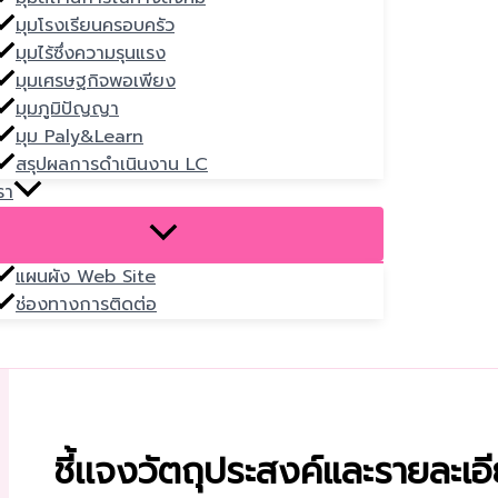
มุมโรงเรียนครอบครัว
มุมไร้ซึ่งความรุนแรง
มุมเศรษฐกิจพอเพียง
มุมภูมิปัญญา
มุม Paly&Learn
สรุปผลการดำเนินงาน LC
รา
แผนผัง Web Site
ช่องทางการติดต่อ
ชี้เเจงวัตถุประสงค์และรายละเอ