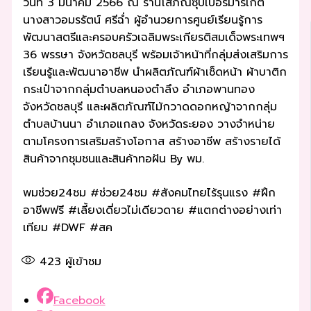
วันที่ 3 มีนาคม 2566 ณ ร้านโสภณซุปเปอร์มาร์เก็ต
นางสาวอมรรัตน์ ศรีฉ่ำ ผู้อำนวยการศูนย์เรียนรู้การ
พัฒนาสตรีและครอบครัวเฉลิมพระเกียรติสมเด็จพระเทพฯ
36 พรรษา จังหวัดชลบุรี พร้อมเจ้าหน้าที่กลุ่มส่งเสริมการ
เรียนรู้และพัฒนาอาชีพ นำผลิตภัณฑ์ผ้าเช็ดหน้า ผ้าบาติก
กระเป๋าจากกลุ่มตำบลหนองตำลึง อำเภอพานทอง
จังหวัดชลบุรี และผลิตภัณฑ์ไม้กวาดดอกหญ้าจากกลุ่ม
ตำบลบ้านนา อำเภอแกลง จังหวัดระยอง วางจำหน่าย
ตามโครงการเสริมสร้างโอกาส สร้างอาชีพ สร้างรายได้
สินค้าจากชุมชนและสินค้าทอฝัน By พม.
พมช่วย24ชม #ช่วย24ชม #สังคมไทยไร้รุนแรง #ฝึก
อาชีพฟรี #เลี้ยงเดี่ยวไม่เดียวดาย #แตกต่างอย่างเท่า
เทียม #DWF #สค
423
ผู้เข้าชม
Facebook