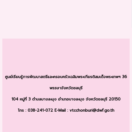
ศูนย์เรียนรู้การพัฒนาสตรีและครอบครัว
เฉลิมพระเกียรติสมเด็จพระเทพฯ 36
พรรษา
จังหวัดชลบุรี
104 หมู่ที่ 3 ตำบลบางละมุง
อำเภอบางละมุง จังหวัดชลบุรี 20150
โทร : 038-241-072
E-Mail : vtcchonburi@dwf.go.th