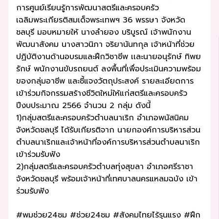
การศูนย์เรียนรู้การพัฒนาสตรีและครอบครัว
เฉลิมพระเกียรติสมเด็จพระเทพฯ 36 พรรษา จังหวัด
ชลบุรี มอบหมายให้ นางลำยอง บริบูรณ์ เจ้าพนักงาน
พัฒนาสังคม นางสาวนิภา จริยานันทกุล เจ้าหน้าที่ช่วย
ปฏิบัติงานด้านอบรมและฝึกวิชาชีพ เเละนายอนุรักษ์ ทิพย
รักษ์ พนักงานขับรถยนต์ ลงพื้นที่เพื่อประเมินความพร้อม
ของกลุ่มอาชีพ และชี้แจงวัตถุประสงค์ รายละเอียดการ
เข้าร่วมกิจกรรมสร้างชีวิตใหม่ให้แก่สตรีและครอบครัว
ปีงบประมาณ 2566 จำนวน 2 กลุ่ม ดังนี้
1)กลุ่มสตรีและครอบครัวตำบลนาเริก อำเภอพนัสนิคม
จังหวัดชลบุรี ได้รับเกียรติจาก นายกองค์การบริหารส่วน
ตำบลนาเริกและเจ้าหน้าที่องค์การบริหารส่วนตำบลนาเริก
เข้าร่วมรับฟัง
2)กลุ่มสตรีและครอบครัวตำบลทุ่งสุขลา อำเภอศรีราชา
จังหวัดชลบุรี พร้อมเจ้าหน้าที่เทศบาลนครแหลมฉบัง เข้า
ร่วมรับฟัง
#พมช่วย24ชม #ช่วย24ชม #สังคมไทยไร้รุนแรง #ฝึก