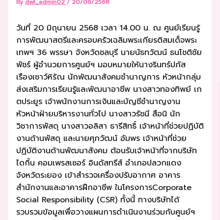
By
dwf_admin02
/
20/06/2568
วันที่ 20 มิถุนายน 2568 เวลา 14.00 น. ณ ศูนย์เรียนรู้
การพัฒนาสตรีและครอบครัวเฉลิมพระเกียรติสมเด็จพระ
เทพฯ 36 พรรษา จังหวัดชลบุรี นายนัธทวัฒน์ ธนโชติชัย
พัชร์ ผู้อำนวยการศูนย์ฯ มอบหมายให้นางรินทร์ปภัส
เรืองเชาว์หิรัณ นักพัฒนาสังคมชำนาญการ หัวหน้ากลุ่ม
ส่งเสริมการเรียนรู้และพัฒนาอาชีพ นางสาวทองทิพย์ เก
ตประยูร เจ้าพนักงานการเงินและบัญชีชำนาญงาน
หัวหน้าฝ่ายบริหารงานทั่วไป นางสาวรัชนี สือนิ นัก
วิชาการพัสดุ นางสาวอลิสา ธารีสิทธิ์ เจ้าหน้าที่ช่วยปฏิบัติ
งานด้านพัสดุ และนายศุภวัฒน์ อัมพร เจ้าหน้าที่ช่วย
ปฏิบัติงานด้านพัฒนาสังคม ต้อนรับเจ้าหน้าที่จากบริษัท
ไดกิ้น คอมเพรสเซอร์ อินดัสทรีส์ อำเภอปลวกแดง
จังหวัดระยอง เข้าสำรวจเครื่องปรับอากาศ อาคาร
สำนักงานและอาคารฝึกอาชีพ ในโครงการCorporate
Social Responsibility (CSR) ทั้งนี้ ทางบริษัทได้
รวบรวมข้อมูลเพื่อวางแผนการดำเนินงานร่วมกับศูนย์ฯ