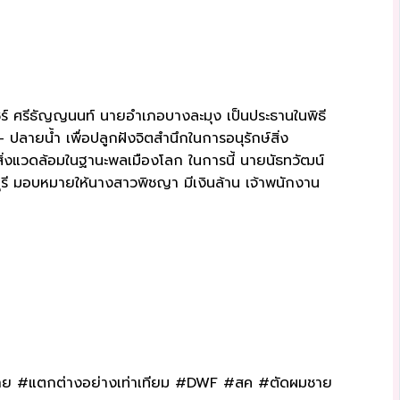
ัชร์ ศรีธัญญนนท์ นายอำเภอบางละมุง เป็นประธานในพิธี
ายน้ำ เพื่อปลูกฝังจิตสำนึกในการอนุรักษ์สิ่ง
สิ่งแวดล้อมในฐานะพลเมืองโลก ในการนี้ นายนัธทวัฒน์
ุรี มอบหมายให้นางสาวพิชญา มีเงินล้าน เจ้าพนักงาน
ยวดาย #แตกต่างอย่างเท่าเทียม #DWF #สค #ตัดผมชาย