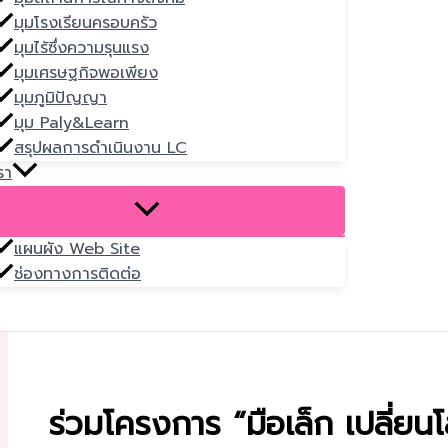
มุมโรงเรียนครอบครัว
มุมไร้ซึ่งความรุนแรง
มุมเศรษฐกิจพอเพียง
มุมภูมิปัญญา
มุม Paly&Learn
สรุปผลการดำเนินงาน LC
รา
แผนผัง Web Site
ช่องทางการติดต่อ
ร่วมโครงการ “มือเล็ก เปลี่