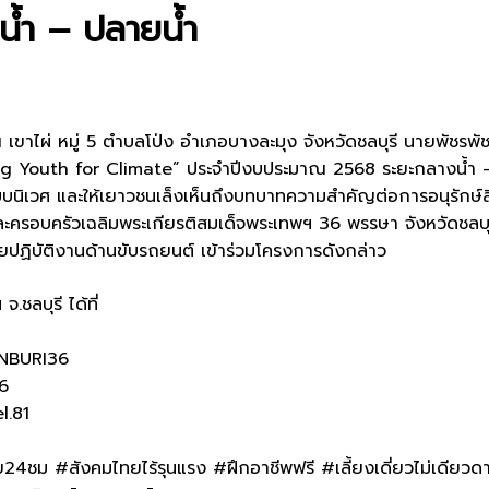
้ำ – ปลายน้ำ
 เขาไผ่ หมู่ 5 ตำบลโป่ง อำเภอบางละมุง จังหวัดชลบุรี นายพัชรพ
g Youth for Climate” ประจำปีงบประมาณ 2568 ระยะกลางน้ำ – ปล
บบนิเวศ และให้เยาวชนเล็งเห็นถึงบทบาทความสำคัญต่อการอนุรักษ์
ีและครอบครัวเฉลิมพระเกียรติสมเด็จพระเทพฯ 36 พรรษา จังหวัดชลบ
่วยปฏิบัติงานด้านขับรถยนต์ เข้าร่วมโครงการดังกล่าว
ชลบุรี ได้ที่
NBURI36
6
l.81
4ชม #สังคมไทยไร้รุนแรง #ฝึกอาชีพฟรี #เลี้ยงเดี่ยวไม่เดี