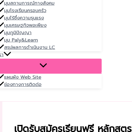
มุมสถานการณ์ทางสังคม
มุมโรงเรียนครอบครัว
มุมไร้ซึ่งความรุนแรง
มุมเศรษฐกิจพอเพียง
มุมภูมิปัญญา
มุม Paly&Learn
สรุปผลการดำเนินงาน LC
รา
แผนผัง Web Site
ช่องทางการติดต่อ
เปิดรับสมัครเรียนฟรี หลักสูตร