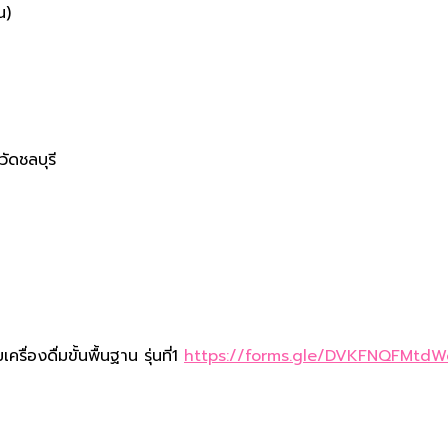
น)
ัดชลบุรี
ื่องดื่มขั้นพื้นฐาน รุ่นที่1
https://forms.gle/DVKFNQFMtd