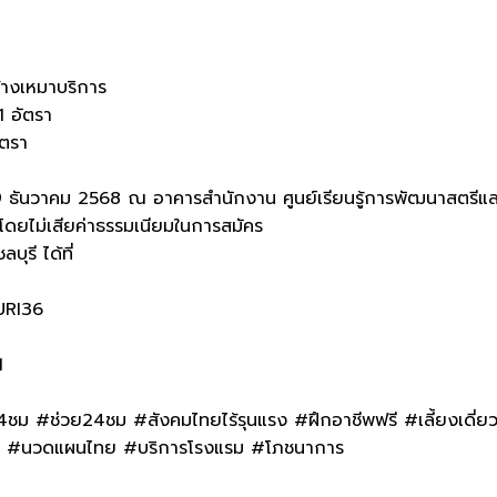
้างเหมาบริการ
1 อัตรา
ัตรา
ถึง 19 ธันวาคม 2568 ณ อาคารสำนักงาน ศูนย์เรียนรู้การพัฒนาสตร
โดยไม่เสียค่าธรรมเนียมในการสมัคร
ุรี ได้ที่
URI36
1
ม #ช่วย24ชม #สังคมไทยไร้รุนแรง #ฝึกอาชีพฟรี #เลี้ยงเดี่ย
ฟ้า #นวดแผนไทย #บริการโรงแรม #โภชนาการ