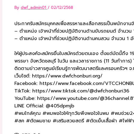
By
dwf_admin01
/
02/12/2568
ประกาศรับสมัครบุคคลเพื่อสรรหาและเลือกสรรเป็นพนักงานจ
– ตำแหน่ง เจ้าหน้าที่ช่วยปฏิบัติงานด้านขับรถยนต์ จำนวน 
– ตำแหน่ง เจ้าหน้าที่ช่วยปฏิบัติงานด้านคนสวน จำนวน 1 อ
ให้ผู้ประสงค์จะสมัครยื่นใบสมัครด้วยตนเอง ตั้งแต่บัดนี้
พรรษา จังหวัดชลบุรี ในวัน และเวลาราชการ (11 วันทำการ) 
ติดตามข่าวสารศูนย์เรียนรู้การพัฒนาสตรีและครอบครัวฯ จ.ชลบ
เว็บไซต์: https://www.dwfchonburi.org/
Facebook: https://www.facebook.com/VTCCHONB
TikTok: https://www.tiktok.com/@dwfchonburi36
YouTube: https://www.youtube.com/@36channel.8
LINE Official: @405dpmjb
#พมใกล้คุณ #พมพอใจให้ทุกวัยพึงพอใจในพม #พมช่วย24ช
#สค #ตัดผมชาย #เสริมสวยสตรี #ตัดเย็บเสื้อผ้า #ไฟ