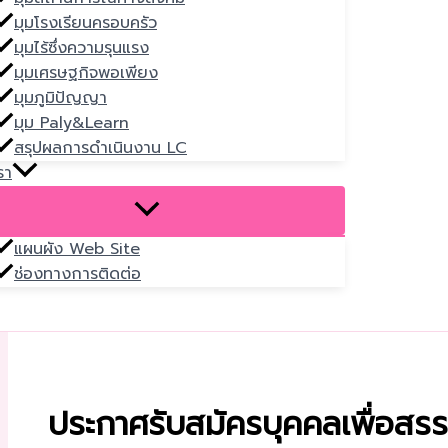
มุมโรงเรียนครอบครัว
มุมไร้ซึ่งความรุนแรง
มุมเศรษฐกิจพอเพียง
มุมภูมิปัญญา
มุม Paly&Learn
สรุปผลการดำเนินงาน LC
รา
แผนผัง Web Site
ช่องทางการติดต่อ
ประกาศรับสมัครบุคคลเพื่อสร