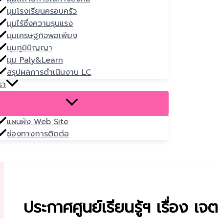
มุมโรงเรียนครอบครัว
มุมไร้ซึ่งความรุนแรง
มุมเศรษฐกิจพอเพียง
มุมภูมิปัญญา
มุม Paly&Learn
สรุปผลการดำเนินงาน LC
รา
แผนผัง Web Site
ช่องทางการติดต่อ
ประกาศศูนย์เรียนรู้ฯ เรื่อง 