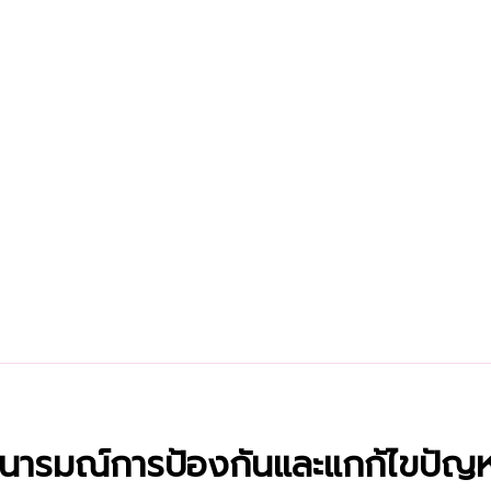
เจตนารมณ์การป้องกันและแกก้ไขปัญ