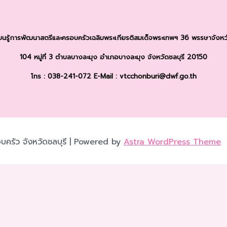
รียนรู้การพัฒนาสตรีและครอบครัว
เฉลิมพระเกียรติสมเด็จพระเทพฯ 36 พรรษา
จังหว
104 หมู่ที่ 3 ตำบลบางละมุง
อำเภอบางละมุง จังหวัดชลบุรี 20150
โทร : 038-241-072
E-Mail : vtcchonburi@dwf.go.th
บครัว จังหวัดชลบุรี | Powered by
Astra WordPress Theme
เว็บไซต์ของคุณ คุณสามารถศึกษารายละเอียดได้ที่
นโยบายความเป็นส