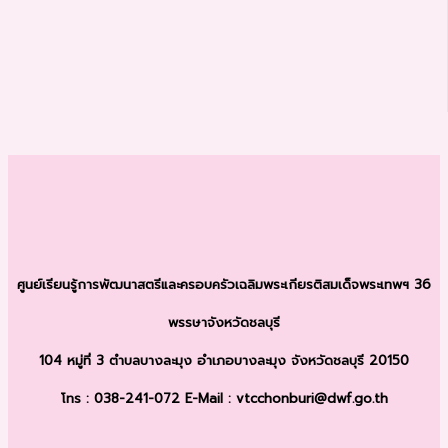
ศูนย์เรียนรู้การพัฒนาสตรีและครอบครัว
เฉลิมพระเกียรติสมเด็จพระเทพฯ 36
พรรษา
จังหวัดชลบุรี
104 หมู่ที่ 3 ตำบลบางละมุง
อำเภอบางละมุง จังหวัดชลบุรี 20150
โทร : 038-241-072
E-Mail : vtcchonburi@dwf.go.th