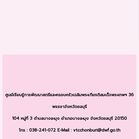
ศูนย์เรียนรู้การพัฒนาสตรีและครอบครัว
เฉลิมพระเกียรติสมเด็จพระเทพฯ 36
พรรษา
จังหวัดชลบุรี
104 หมู่ที่ 3 ตำบลบางละมุง
อำเภอบางละมุง จังหวัดชลบุรี 20150
โทร : 038-241-072
E-Mail : vtcchonburi@dwf.go.th