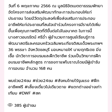
วันที่ 6 พฤษภาคม 2566 ณ มูลนิธิจิตเมตตาธรรมพัทยา
จัดโครงการส่งเสริมพัฒนาทักษะการประกอบให้แก่
ประชาชน โดยมีวัตถุประสงค์เพื่อส่งเสริมการประกอบ
อาชีพให้แก่ประชาชนที่สนใจเข้าร่วมโครงการมีรายได้เพิ่ม
ขึ้นเพื่อคุณภาพชีวิตที่ดีขึ้นต่อไปในอนาคต ในการนี้
นางสาวอมรรัตน์ ศรีฉ่ำ ผู้อำนวยการศูนย์เรียนรู้การ
พัฒนาสตรีและครอบครัวเฉลิมพระเกียรติสมเด็จพระเทพฯ
36 พรรษา จังหวัดชลบุรี มอบหมายให้ นายฤทธิเดช มิ่ง
เชื้อ นักวิชาการอบรมและฝึกวิชาชีพ ร่วมเป็นวิทยากรฝึก
อบรมอาชีพหลักสูตร การชงกาแฟโบราณโดยมีผู้เข้ารับ
การอบรม จำนวน 168 คน
พมช่วย24ชม #ช่วย24ชม #สังคมไทยไร้รุนแรง #ฝึก
อาชีพฟรี #เลี้ยงเดี่ยวไม่เดียวดาย #แตกต่างอย่างเท่า
เทียม #DWF #สค
385
ผู้เข้าชม