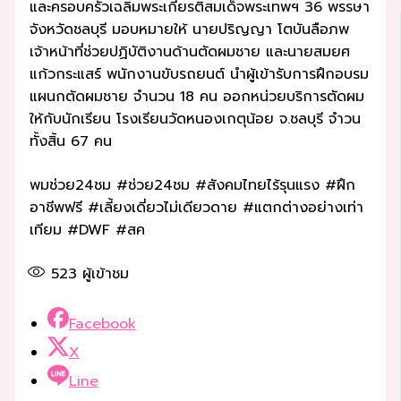
และครอบครัวเฉลิมพระเกียรติสมเด็จพระเทพฯ 36 พรรษา
จังหวัดชลบุรี มอบหมายให้ นายปริญญา โตบันลือภพ
เจ้าหน้าที่ช่วยปฏิบัติงานด้านตัดผมชาย และนายสมยศ
แก้วกระแสร์ พนักงานขับรถยนต์ นำผู้เข้ารับการฝึกอบรม
แผนกตัดผมชาย จำนวน 18 คน ออกหน่วยบริการตัดผม
ให้กับนักเรียน โรงเรียนวัดหนองเกตุน้อย จ.ชลบุรี จำวน
ทั้งสิ้น 67 คน
พมช่วย24ชม #ช่วย24ชม #สังคมไทยไร้รุนแรง #ฝึก
อาชีพฟรี #เลี้ยงเดี่ยวไม่เดียวดาย #แตกต่างอย่างเท่า
เทียม #DWF #สค
523
ผู้เข้าชม
Facebook
X
Line