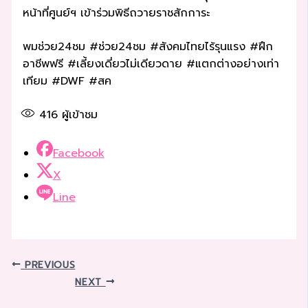
หน้าที่ศูนย์ฯ เข้าร่วมพิธีถวายราชสักการะ
พมช่วย24ชม #ช่วย24ชม #สังคมไทยไร้รุนแรง #ฝึก
อาชีพฟรี #เลี้ยงเดี่ยวไม่เดียวดาย #แตกต่างอย่างเท่า
เทียม #DWF #สค
416
ผู้เข้าชม
Facebook
X
Line
PREVIOUS
NEXT