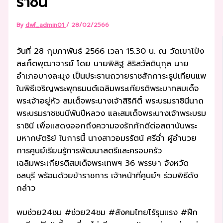
ราชินี
By
dwf_admin01
/
28/02/2566
วันที่ 28 กุมภาพันธ์ 2566 เวลา 15.30 น. ณ วัดเขาโป่ง
สะเก็ตพุฒาจารย์ โดย นายพิสิฐ สิริสวัสดินุกุล นาย
อำเภอบางละมุง เป็นประธานถวายราชสักการะธูปเทียนแพ
ในพิธีเจริญพระพุทธมนต์เฉลิมพระเกียรติพระบาทสมเด็จ
พระเจ้าอยู่หัว สมเด็จพระนางเจ้าสิริกิติ์ พระบรมราชินีนาถ
พระบรมราชชนนีพันปีหลวง และสมเด็จพระนางเจ้าพระบรม
ราชินี เพื่อแสดงออกถึงความจงรักภักดีต่อสถาบันพระ
มหากษัตริย์ ในการนี้ นางสาวอมรรัตน์ ศรีฉ่ำ ผู้อำนวย
การศูนย์เรียนรู้การพัฒนาสตรีและครอบครัว
เฉลิมพระเกียรติสมเด็จพระเทพฯ 36 พรรษา จังหวัด
ชลบุรี พร้อมด้วยข้าราชการ เจ้าหน้าที่ศูนย์ฯ ร่วมพิธีดัง
กล่าว
พมช่วย24ชม #ช่วย24ชม #สังคมไทยไร้รุนแรง #ฝึก