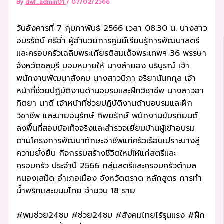
By
dwf_admin01
/
07/02/2566
วันอังคารที่ 7 กุมภาพันธ์ 2566 เวลา 08.30 น. นางสาว
อมรรัตน์ ศรีฉ่ำ ผู้อำนวยการศูนย์เรียนรู้การพัฒนาสตรี
และครอบครัวเฉลิมพระเกียรติสมเด็จพระเทพฯ 36 พรรษา
จังหวัดชลบุรี มอบหมายให้ นางลำยอง บริบูรณ์ เจ้า
พนักงานพัฒนาสังคม นางสาวนิภา จริยานันทกุล เจ้า
หน้าที่ช่วยปฏิบัติงานด้านอบรมและฝึกวิชาชีพ นางสาวอา
ทิตยา นาดี เจ้าหน้าที่ช่วยปฏิบัติงานด้านอบรมและฝึก
วิชาชีพ และนายอนุรักษ์ ทิพยรักษ์ พนักงานขับรถยนต์
ลงพื้นที่สอบข้อเท็จจริงและสำรวจเยี่ยมบ้านผู้เข้าอบรม
ตามโครงการพัฒนาทักษะอาชีพแก่ครัวเรือนเปราะบางสู่
ความยั่งยืน กิจกรรมสร้างชีวิตใหม่ให้แก่สตรีและ
ครอบครัว ประจำปี 2566 กลุ่มสตรีและครอบครัวตำบล
หนองเสม็ด อำเภอเมือง จังหวัดตราด หลักสูตร การทำ
น้ำพริกเเละขนมไทย จำนวน 18 ราย
#พมช่วย24ชม #ช่วย24ชม #สังคมไทยไร้รุนแรง #ฝึก