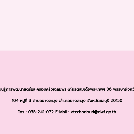
รียนรู้การพัฒนาสตรีและครอบครัว
เฉลิมพระเกียรติสมเด็จพระเทพฯ 36 พรรษา
จังหว
104 หมู่ที่ 3 ตำบลบางละมุง
อำเภอบางละมุง จังหวัดชลบุรี 20150
โทร : 038-241-072
E-Mail : vtcchonburi@dwf.go.th