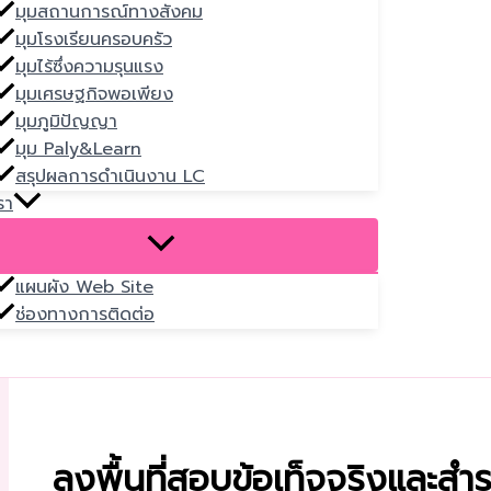
มุมสถานการณ์ทางสังคม
มุมโรงเรียนครอบครัว
มุมไร้ซึ่งความรุนแรง
มุมเศรษฐกิจพอเพียง
มุมภูมิปัญญา
มุม Paly&Learn
สรุปผลการดำเนินงาน LC
รา
แผนผัง Web Site
ช่องทางการติดต่อ
ลงพื้นที่สอบข้อเท็จจริงและสำร