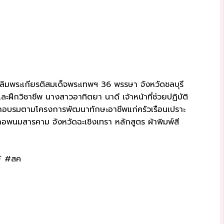
ฉลิมพระเกียรติสมเด็จพระเทพฯ 36 พรรษา จังหวัดชลบุรี
ฝึกวิชาชีพ นางสาวอาทิตยา นาดี เจ้าหน้าที่ช่วยปฏิบัติ
เข้าอบรมตามโครงการพัฒนาทักษะอาชีพแก่ครัวเรือนเปราะ
อพนมสารคาม จังหวัดฉะเชิงเทรา หลักสูตร ผ้าพิมพ์สี
WF #สค