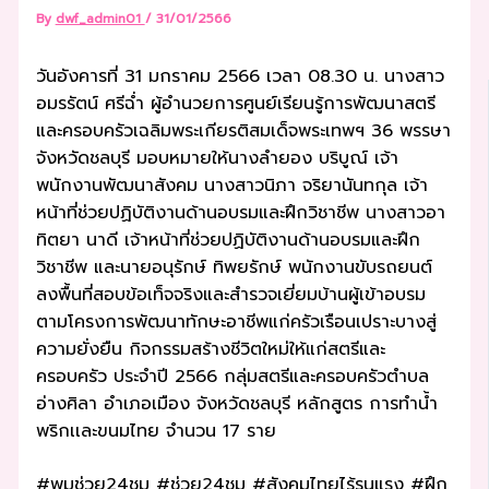
By
dwf_admin01
/
31/01/2566
วันอังคารที่ 31 มกราคม 2566 เวลา 08.30 น. นางสาว
อมรรัตน์ ศรีฉ่ำ ผู้อำนวยการศูนย์เรียนรู้การพัฒนาสตรี
และครอบครัวเฉลิมพระเกียรติสมเด็จพระเทพฯ 36 พรรษา
จังหวัดชลบุรี มอบหมายให้นางลำยอง บริบูณ์ เจ้า
พนักงานพัฒนาสังคม นางสาวนิภา จริยานันทกุล เจ้า
หน้าที่ช่วยปฏิบัติงานด้านอบรมและฝึกวิชาชีพ นางสาวอา
ทิตยา นาดี เจ้าหน้าที่ช่วยปฏิบัติงานด้านอบรมและฝึก
วิชาชีพ และนายอนุรักษ์ ทิพยรักษ์ พนักงานขับรถยนต์
ลงพื้นที่สอบข้อเท็จจริงและสำรวจเยี่ยมบ้านผู้เข้าอบรม
ตามโครงการพัฒนาทักษะอาชีพแก่ครัวเรือนเปราะบางสู่
ความยั่งยืน กิจกรรมสร้างชีวิตใหม่ให้แก่สตรีและ
ครอบครัว ประจำปี 2566 กลุ่มสตรีและครอบครัวตำบล
อ่างศิลา อำเภอเมือง จังหวัดชลบุรี หลักสูตร การทำน้ำ
พริกเเละขนมไทย จำนวน 17 ราย
#พมช่วย24ชม #ช่วย24ชม #สังคมไทยไร้รุนแรง #ฝึก