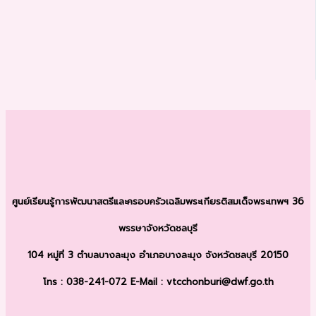
ศูนย์เรียนรู้การพัฒนาสตรีและครอบครัว
เฉลิมพระเกียรติสมเด็จพระเทพฯ 36
พรรษา
จังหวัดชลบุรี
104 หมู่ที่ 3 ตำบลบางละมุง
อำเภอบางละมุง จังหวัดชลบุรี 20150
โทร : 038-241-072
E-Mail : vtcchonburi@dwf.go.th