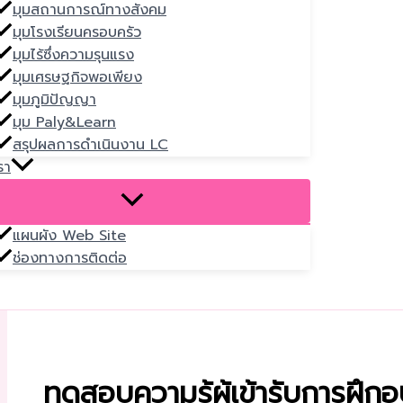
มุมสถานการณ์ทางสังคม
มุมโรงเรียนครอบครัว
มุมไร้ซึ่งความรุนแรง
มุมเศรษฐกิจพอเพียง
มุมภูมิปัญญา
มุม Paly&Learn
สรุปผลการดำเนินงาน LC
รา
แผนผัง Web Site
ช่องทางการติดต่อ
ทดสอบความรู้ผู้เข้ารับการฝึก