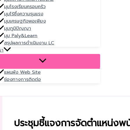
มุมโรงเรียนครอบครัว
มุมไร้ซึ่งความรุนแรง
มุมเศรษฐกิจพอเพียง
มุมภูมิปัญญา
มุม Paly&Learn
สรุปผลการดำเนินงาน LC
รา
แผนผัง Web Site
ช่องทางการติดต่อ
ประชุมชี้แจงการจัดตำแหน่ง