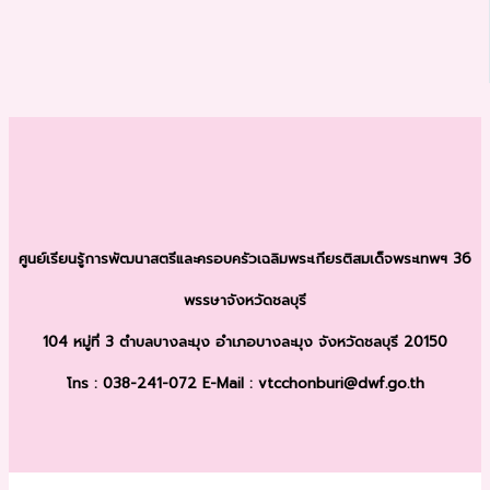
ศูนย์เรียนรู้การพัฒนาสตรีและครอบครัว
เฉลิมพระเกียรติสมเด็จพระเทพฯ 36
พรรษา
จังหวัดชลบุรี
104 หมู่ที่ 3 ตำบลบางละมุง
อำเภอบางละมุง จังหวัดชลบุรี 20150
โทร : 038-241-072
E-Mail : vtcchonburi@dwf.go.th