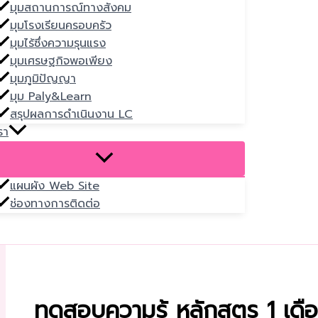
มุมสถานการณ์ทางสังคม
มุมโรงเรียนครอบครัว
มุมไร้ซึ่งความรุนแรง
มุมเศรษฐกิจพอเพียง
มุมภูมิปัญญา
มุม Paly&Learn
สรุปผลการดำเนินงาน LC
รา
แผนผัง Web Site
ช่องทางการติดต่อ
ทดสอบความรู้ หลักสูตร 1 เดื