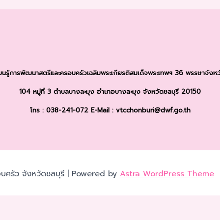
รียนรู้การพัฒนาสตรีและครอบครัว
เฉลิมพระเกียรติสมเด็จพระเทพฯ 36 พรรษา
จังหว
104 หมู่ที่ 3 ตำบลบางละมุง
อำเภอบางละมุง จังหวัดชลบุรี 20150
โทร : 038-241-072
E-Mail : vtcchonburi@dwf.go.th
บครัว จังหวัดชลบุรี | Powered by
Astra WordPress Theme
เว็บไซต์ของคุณ คุณสามารถศึกษารายละเอียดได้ที่
นโยบายความเป็นส