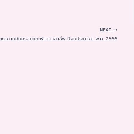
NEXT
รัวและสถานคุ้มครองและพัฒนาอาชีพ ปีงบประมาณ พ.ศ. 2566