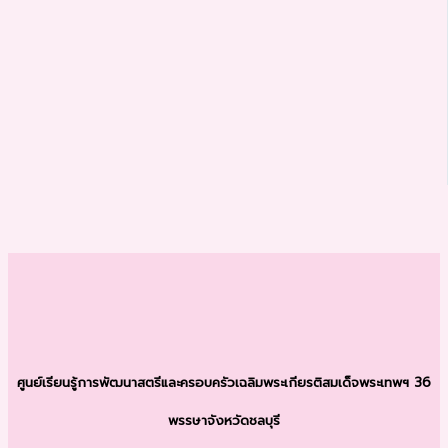
ศูนย์เรียนรู้การพัฒนาสตรีและครอบครัว
เฉลิมพระเกียรติสมเด็จพระเทพฯ 36
พรรษา
จังหวัดชลบุรี