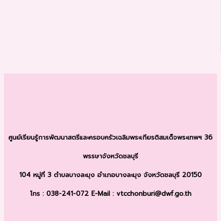
ศูนย์เรียนรู้การพัฒนาสตรีและครอบครัว
เฉลิมพระเกียรติสมเด็จพระเทพฯ 36
พรรษา
จังหวัดชลบุรี
104 หมู่ที่ 3 ตำบลบางละมุง
อำเภอบางละมุง จังหวัดชลบุรี 20150
โทร : 038-241-072
E-Mail : vtcchonburi@dwf.go.th