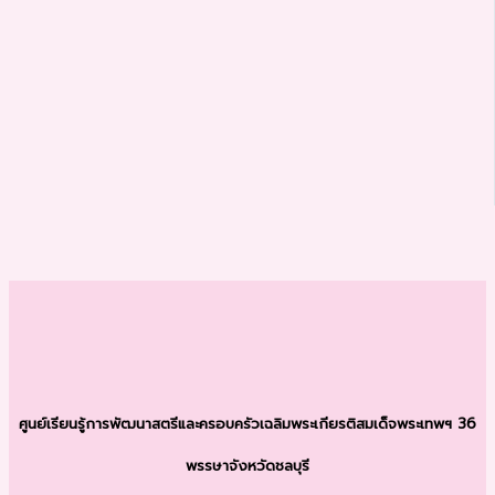
ศูนย์เรียนรู้การพัฒนาสตรีและครอบครัว
เฉลิมพระเกียรติสมเด็จพระเทพฯ 36
พรรษา
จังหวัดชลบุรี