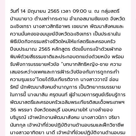
วันที่ 14 มิถุนายน 2565 เวลา 09:00 น. ณ กลุ่มสตรี
บ้านนายาว ตำบลท่ากระดาน อำเภอสนามชัยเขต จังหวัด
ฉะเชิงเทรา นางสาวสิทธิอาพร เชยนาค พัฒนาสังคมและ
ความมั่นคงของมนุษย์จังหวัดฉะเชิงเทรา เป็นประธานใน
พิธีเปิดกิจกรรมสร้างชีวิตใหม่ให้แก่สตรีและครอบครัว
ปีงบประมาณ 2565 หลักสูตร ตัดเย็บกระเป๋าด้วยผ้าทอ
พิมพ์ด้วยสีธรรมชาติและประกอบตกแต่งด้วยหนัง พร้อม
รับฟังการบรรยายหัวข้อ “บทบาทสิทธิหญิง-ชาย ความ
เสมอระหว่างเพศและการเฝ้าระวังป้องกันการถูกกระทำ
ความรุนแรง”โดยได้รับเกียรติจาก นางสาววาณี อ่อน
รัศมี นักพัฒนาสังคมชำนาญการ เป็นวิทยากรบรรยาย
ในการนี้ นางมาลิน ศรุตนนท์ ผู้อำนวยการศูนย์เรียนรู้การ
พัฒนาสตรีและครอบครัวเฉลิมพระเกียรติสมเด็จพระเทพฯ
36 พรรษา จังหวัดชลบุรี มอบหมายให้ นางลำยอง
บริบูรณ์ เจ้าพนักงานพัฒนาสังคม นางสาวนิภา จริยา
นันทกุล เจ้าหน้าที่ช่วยปฏิบัติงานด้านอบรมและฝึกวิชาชีพ
นางสาวอาทิตยา นาดี เจ้าหน้าที่ช่วยปฏิบัติงานด้านอบรม