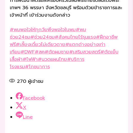
การพัฒนาสตรีและครอบครัวเฉลิมพระเกียรติสมเด็จพระ
เทพฯ 36 พรรษา จังหวัดชลบุรี พร้อมด้วยข้าราชการและ
เจ้าหน้าที่ เข้าร่วมงานดังกล่าว
#พมพอใจให้ทุกวัยพึงพอใจในพม
#พม
ช่วย24ชม
#ช่วย24ชม
#สังคมไทยไร้รุนแรง
#ฝึกอาชีพ
ฟรี
#เลี้ยงเดี่ยวไม่เดียวดาย
#แตกต่างอย่างเท่า
เทียม
#DWF
#สค
#ตัดผมชาย
#เสริมสวยสตรี
#ตัดเย็บ
เสื้อผ้า
#ไฟฟ้า
#นวดแผนไทย
#บริการ
โรงแรม
#โภชนาการ
270
ผู้เข้าชม
Facebook
X
Line