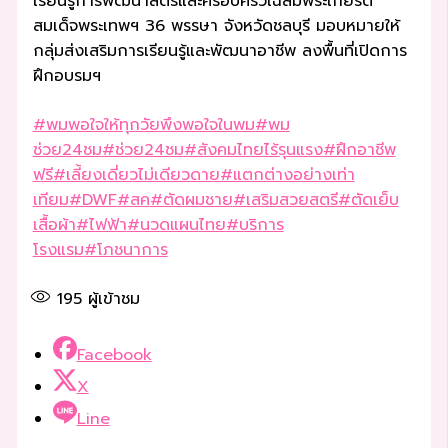
เรียนรู้การพัฒนาสตรีและครอบครัวเฉลิมพระเกียรติ
สมเด็จพระเทพฯ 36 พรรษา จังหวัดชลบุรี มอบหมายให้
กลุ่มส่งเสริมการเรียนรู้และพัฒนาอาชีพ ลงพื้นที่เปิดการ
ฝึกอบรมฯ
#พมพอใจให้ทุกวัยพึงพอใจในพม
#พม
ช่วย24ชม
#ช่วย24ชม
#สังคมไทยไร้รุนแรง
#ฝึกอาชีพ
ฟรี
#เลี้ยงเดี่ยวไม่เดียวดาย
#แตกต่างอย่างเท่า
เทียม
#DWF
#สค
#ตัดผมชาย
#เสริมสวยสตรี
#ตัดเย็บ
เสื้อผ้า
#ไฟฟ้า
#นวดแผนไทย
#บริการ
โรงแรม
#โภชนาการ
195
ผู้เข้าชม
Facebook
X
Line