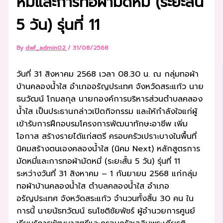
หมี่และการทอผ้ามัดหมี่ (ระยะสั้น
5 วัน) รุ่นที่ 1​1
By
dwf_admin02
/
31/08/2568
วันที่ 31 สิงหาคม 2568 เวลา 08.30 น. ณ กลุ่มทอผ้า
บ้านคลองน้ำใส อำเภออรัญประเทศ จังหวัดสระแก้ว นาย
ธนวัฒน์ โกมลกุล นายกองค์การบริหารส่วนตำบลคลอง
น้ำใส เป็นประธานกล่าวเปิดกิจกรรม และให้กำลังใจแก่ผู้
เข้ารับการฝึกอบรมโครงการพัฒนาทักษะอาชีพ เพิ่ม
โอกาส สร้างรายได้แก่สตรี ครอบ​ครัวเปราะบางในพื้นที่
นิคมสร้างตนเองคลองน้ำใส (นิคม Next)​ หลักสูตรการ
มัดหมี่และการทอผ้ามัดหมี่ (ระยะสั้น 5 วัน)​ รุ่นที่ 1​1
ระหว่างวันที่ 31 สิงหาคม – 1 กันยายน 2568 แก่กลุ่ม
ทอผ้าบ้านคลองน้ำใส ตำบลคลองน้ำใส อำเภอ
อรัญประเทศ จังหวัดสระแก้ว จำนวนทั้งสิ้น 30 คน ใน
การนี้ นายนัธทวัฒน์ ธนโชติชัยพัชร์ ผู้อำนวยการศูนย์