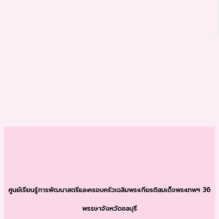
ศูนย์เรียนรู้การพัฒนาสตรีและครอบครัว
เฉลิมพระเกียรติสมเด็จพระเทพฯ 36
พรรษา
จังหวัดชลบุรี