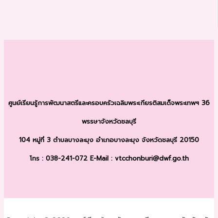
ศูนย์เรียนรู้การพัฒนาสตรีและครอบครัว
เฉลิมพระเกียรติสมเด็จพระเทพฯ 36
พรรษา
จังหวัดชลบุรี
104 หมู่ที่ 3 ตำบลบางละมุง
อำเภอบางละมุง จังหวัดชลบุรี 20150
โทร : 038-241-072
E-Mail : vtcchonburi@dwf.go.th