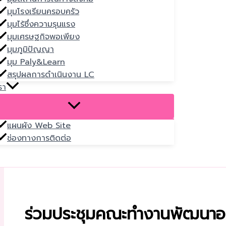
มุมโรงเรียนครอบครัว
มุมไร้ซึ่งความรุนแรง
มุมเศรษฐกิจพอเพียง
มุมภูมิปัญญา
มุม Paly&Learn
สรุปผลการดำเนินงาน LC
รา
แผนผัง Web Site
ช่องทางการติดต่อ
ร่วมประชุมคณะทำงานพัฒนาอ