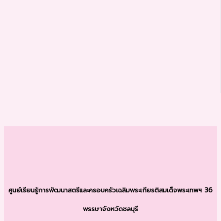
ศูนย์เรียนรู้การพัฒนาสตรีและครอบครัว
เฉลิมพระเกียรติสมเด็จพระเทพฯ 36
พรรษา
จังหวัดชลบุรี