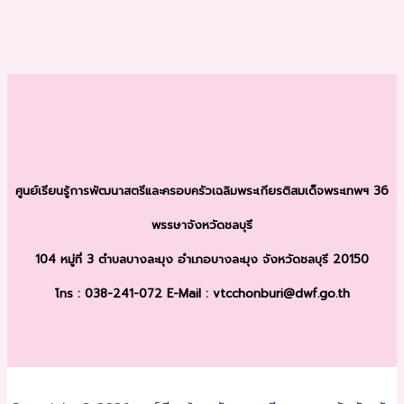
ศูนย์เรียนรู้การพัฒนาสตรีและครอบครัว
เฉลิมพระเกียรติสมเด็จพระเทพฯ 36
พรรษา
จังหวัดชลบุรี
104 หมู่ที่ 3 ตำบลบางละมุง
อำเภอบางละมุง จังหวัดชลบุรี 20150
โทร : 038-241-072
E-Mail : vtcchonburi@dwf.go.th