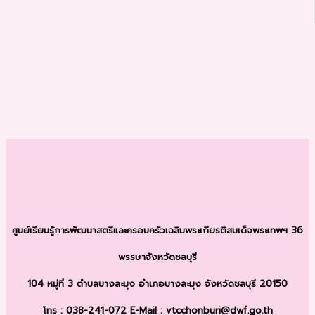
ศูนย์เรียนรู้การพัฒนาสตรีและครอบครัว
เฉลิมพระเกียรติสมเด็จพระเทพฯ 36
พรรษา
จังหวัดชลบุรี
104 หมู่ที่ 3 ตำบลบางละมุง
อำเภอบางละมุง จังหวัดชลบุรี 20150
โทร : 038-241-072
E-Mail : vtcchonburi@dwf.go.th