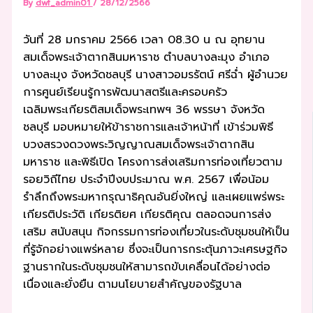
By
dwf_admin01
/
28/12/2566
วันที่ 28 มกราคม 2566 เวลา 08.30 น ณ อุทยาน
สมเด็จพระเจ้าตากสินมหาราช ตำบลบางละมุง อำเภอ
บางละมุง จังหวัดชลบุรี นางสาวอมรรัตน์ ศรีฉ่ำ ผู้อำนวย
การศูนย์เรียนรู้การพัฒนาสตรีและครอบครัว
เฉลิมพระเกียรติสมเด็จพระเทพฯ 36 พรรษา จังหวัด
ชลบุรี มอบหมายให้ข้าราชการและเจ้าหน้าที่ เข้าร่วมพิธี
บวงสรวงดวงพระวิญญาณสมเด็จพระเจ้าตากสิน
มหาราช และพิธีเปิด โครงการส่งเสริมการท่องเที่ยวตาม
รอยวิถีไทย ประจำปีงบประมาณ พ.ศ. 2567 เพื่อน้อม
รำลึกถึงพระมหากรุณาธิคุณอันยิ่งใหญ่ และเผยแพร่พระ
เกียรติประวัติ เกียรติยศ เกียรติคุณ ตลอดจนการส่ง
เสริม สนับสนุน กิจกรรมการท่องเที่ยวในระดับชุมชนให้เป็น
ที่รู้จักอย่างแพร่หลาย ซึ่งจะเป็นการกระตุ้นภาวะเศรษฐกิจ
ฐานรากในระดับชุมชนให้สามารถขับเคลื่อนได้อย่างต่อ
เนื่องและยั่งยืน ตามนโยบายสำคัญของรัฐบาล