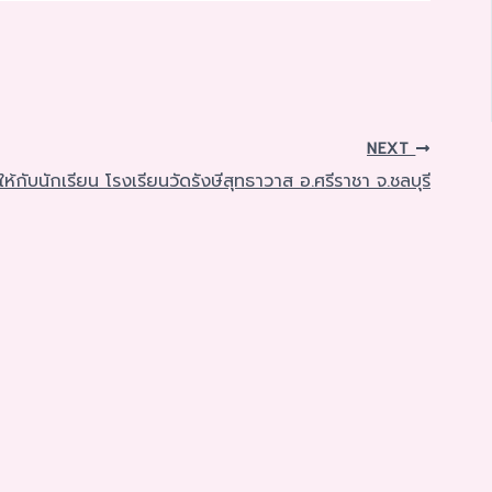
NEXT
กับนักเรียน โรงเรียนวัดรังษีสุทธาวาส อ.ศรีราชา จ.ชลบุรี