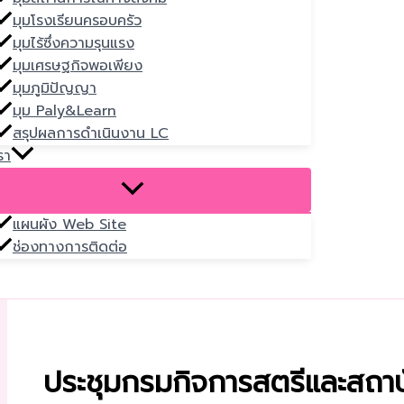
มุมโรงเรียนครอบครัว
มุมไร้ซึ่งความรุนแรง
มุมเศรษฐกิจพอเพียง
มุมภูมิปัญญา
มุม Paly&Learn
สรุปผลการดำเนินงาน LC
รา
แผนผัง Web Site
ช่องทางการติดต่อ
ประชุมกรมกิจการสตรีและสถาบั