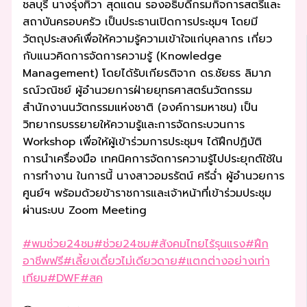
ชลบุรี นางรุ่งทิวา สุดแดน รองอธิบดีกรมกิจการสตรีและ
สถาบันครอบครัว เป็นประธานเปิดการประชุมฯ โดยมี
วัตถุประสงค์เพื่อให้ความรู้ความเข้าใจแก่บุคลากร เกี่ยว
กับแนวคิดการจัดการความรู้ (Knowledge
Management) โดยได้รับเกียรติจาก
ดร.ชัยธร ลิมาภ
รณ์วณิชย์ ผู้อำนวยการฝ่ายยุทธศาสตร์นวัตกรรม
สำนักงานนวัตกรรมแห่งชาติ (องค์การมหาชน) เป็น
วิทยากรบรรยายให้ความรู้และการจัดกระบวนการ
Workshop เพื่อให้ผู้เข้าร่วมการประชุมฯ ได้ฝึกปฏิบัติ
การนำเครื่องมือ เทคนิคการจัดการความรู้ไปประยุกต์ใช้ใน
การทำงาน ในการนี้ นางสาวอมรรัตน์ ศรีฉ่ำ ผู้อำนวยการ
ศูนย์ฯ พร้อมด้วยข้าราชการและเจ้าหน้าที่เข้าร่วมประชุม
ผ่านระบบ Zoom Meeting
#พมช่วย24ชม
#ช่วย24ชม
#สังคมไทยไร้รุนแรง
#ฝึก
อาชีพฟรี
#เลี้ยงเดี่ยวไม่เดียวดาย
#แตกต่างอย่างเท่า
เทียม
#DWF
#สค